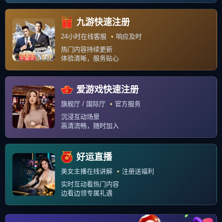
联系我们
关于我们
乐鱼体育官网及乐鱼app为您提供全球顶级体育赛事直播服
务！下载乐鱼体育app或访问乐鱼官网，畅享足球、篮球、电
竞等高清赛事直播，实时获取专业比分与赛事分析。乐鱼体育
平台以稳定流畅的直播体验、专业解说和多终端支持著称，是
体育爱好者的首选。立即访问乐鱼体育官网或下载官方app，
开启您的专业观赛之旅！
Copyright © 2026
友情链接：