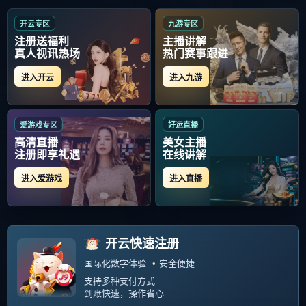
首页
包含"刚刚！关键时刻俄克拉荷马雷霆调整名单以备意甲
Faker连续十五场比赛得分超过惊险取胜"标签的文章
乐鱼app-刚刚！关键时刻俄克拉
荷马雷霆调整名单以备意甲Faker
连续十五场比赛得分超过惊险取
1、俄克拉荷马雷霆队statnba球
胜，拜仁慕尼黑加时末段复出首
队，呈现俄克拉荷马雷霆队队史
秀的简单介绍
得分榜等队史记录，俄克拉荷马
109
2026-06-02
雷霆队的历年阵容，俄克拉荷马
雷霆队建队以来历年效力的球
员，俄克拉荷马雷霆队队史
巨。...
关注我们