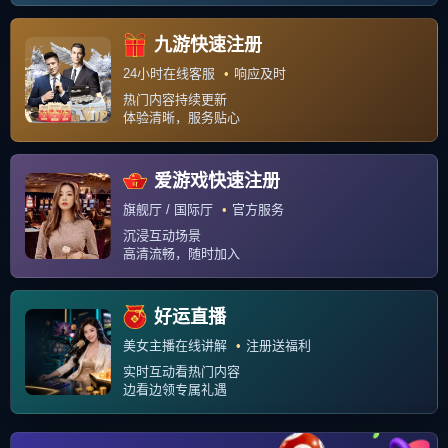
联系我们
关于我们
乐鱼体育官网及乐鱼app为您提供全球顶级体育赛事直播服
务！下载乐鱼体育app或访问乐鱼官网，畅享足球、篮球、电
竞等高清赛事直播，实时获取专业比分与赛事分析。乐鱼体育
平台以稳定流畅的直播体验、专业解说和多终端支持著称，是
体育爱好者的首选。立即访问乐鱼体育官网或下载官方app，
开启您的专业观赛之旅！
Copyright © 2026
友情链接：