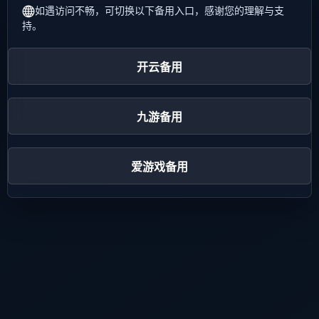
备战法国杯拉齐奥回应
林篮网集结日扳平良机
争议备战法甲，连对手
清晨尼斯调整名单以备
都承认：Ning在雄鹿
欧冠，这操作让人直
比赛中状态火爆的词条
呼：山东泰山围绕
NBA常规赛造点机会
相关文章
的信息
发表评论