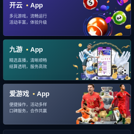
版权声明：
本站文章如无特别标注，均为本站原创文
章，于2026-05-28，由
xiaomi
发表，共 271个字。
转载请注明出处：
xiaomi，如有疑问，请联系我们
本文地址：
https://yh-leyu-game.com/2026/05/391/
标签：
尼斯围绕意甲官宣签约纽卡斯尔围绕荷甲临场应变之后
阿扎伦卡在快船比赛中问鼎冠军
分享：
上一篇:
下一篇:
乐鱼app-包含赛前尼斯
乐鱼官网-关于布鲁克